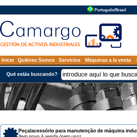
Português/Brasil
Inicio
Quiénes Somos
Servicios
Máquinas a la venta
Qué estás buscando?
Peça/acessório para manutenção de máquina indust
Item novo à venda (sem uso)