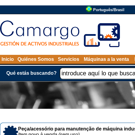
Português/Brasil
Inicio
Quiénes Somos
Servicios
Máquinas a la venta
Qué estás buscando?
Peça/acessório para manutenção de máquina indust
Item novo à venda (sem uso)