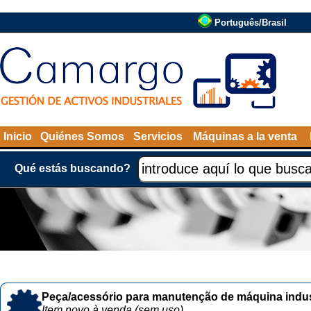
Português/Brasil
Inicio
Quiénes Somos
Servicios
Máquinas a la venta
Qué estás buscando?
Peça/acessório para manutenção de máquina indust
Item novo à venda (sem uso)