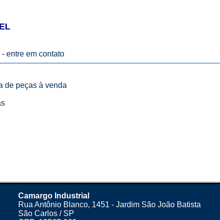
OEL
 -
entre em contato
ta de peças à venda
as
Camargo Industrial
Rua Antônio Blanco, 1451 - Jardim São João Batista
São Carlos / SP