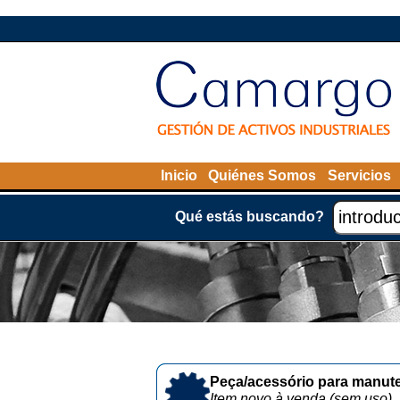
Inicio
Quiénes Somos
Servicios
Qué estás buscando?
Peça/acessório para manute
Item novo à venda (sem uso)