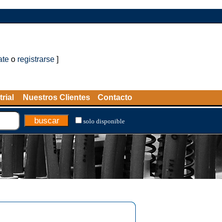
ate
o
registrarse
]
rial
Nuestros Clientes
Contacto
solo disponible