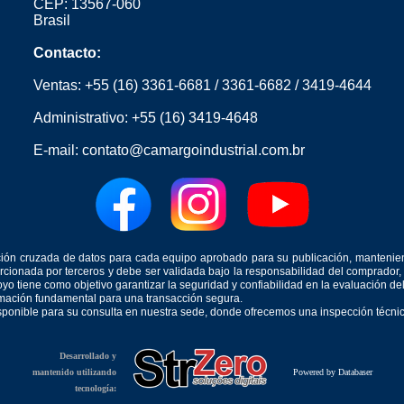
CEP: 13567-060
Brasil
Contacto:
Ventas:
+55 (16) 3361-6681
/
3361-6682
/
3419-4644
Administrativo:
+55 (16) 3419-4648
E-mail:
contato@camargoindustrial.com.br
icación cruzada de datos para cada equipo aprobado para su publicación, mantenie
orcionada por terceros y debe ser validada bajo la responsabilidad del comprad
yo tiene como objetivo garantizar la seguridad y confiabilidad en la evaluación d
ormación fundamental para una transacción segura.
isponible para su consulta en nuestra sede, donde ofrecemos una inspección técnica
Desarrollado y
mantenido utilizando
Powered by Databaser
tecnología: