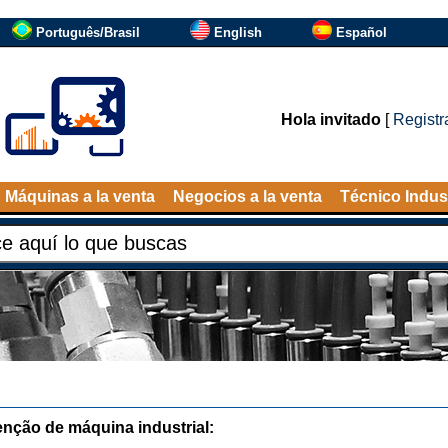
Português/Brasil
English
Español
Hola invitado
[
Registr
Máquinas a la venta
Negocios a la venta
Técnico Indust
nção de máquina industrial: