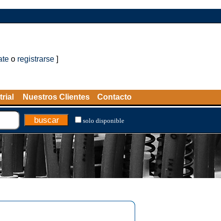
ate
o
registrarse
]
rial
Nuestros Clientes
Contacto
solo disponible