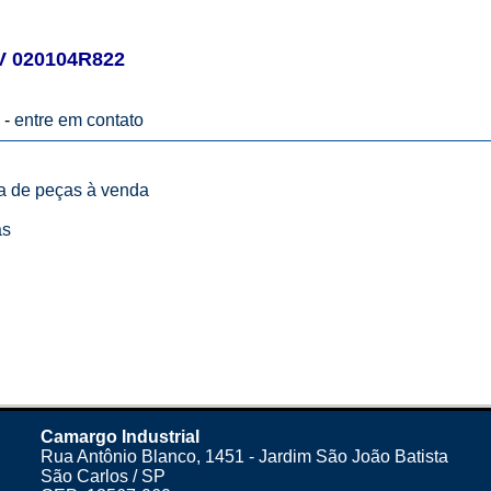
 020104R822
 -
entre em contato
ta de peças à venda
as
Camargo Industrial
Rua Antônio Blanco, 1451 - Jardim São João Batista
São Carlos / SP