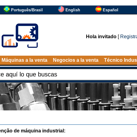
Português/Brasil
English
Español
Hola invitado
[
Registr
Máquinas a la venta
Negocios a la venta
Técnico Indust
nção de máquina industrial: