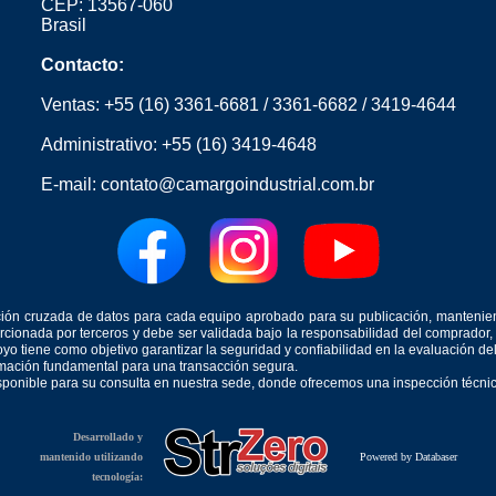
CEP: 13567-060
Brasil
Contacto:
Ventas:
+55 (16) 3361-6681
/
3361-6682
/
3419-4644
Administrativo:
+55 (16) 3419-4648
E-mail:
contato@camargoindustrial.com.br
icación cruzada de datos para cada equipo aprobado para su publicación, mantenie
orcionada por terceros y debe ser validada bajo la responsabilidad del comprad
yo tiene como objetivo garantizar la seguridad y confiabilidad en la evaluación d
ormación fundamental para una transacción segura.
isponible para su consulta en nuestra sede, donde ofrecemos una inspección técnica
Desarrollado y
mantenido utilizando
Powered by Databaser
tecnología: