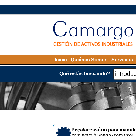
Inicio
Quiénes Somos
Servicios
Qué estás buscando?
Peça/acessório para manute
Item novo à venda (sem uso)