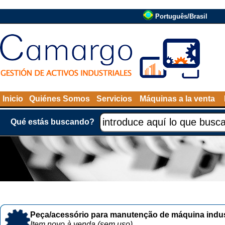
Português/Brasil
Inicio
Quiénes Somos
Servicios
Máquinas a la venta
Qué estás buscando?
Peça/acessório para manutenção de máquina indust
Item novo à venda (sem uso)