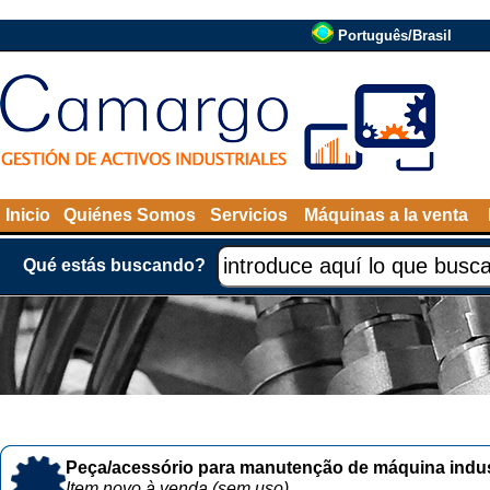
Português/Brasil
Inicio
Quiénes Somos
Servicios
Máquinas a la venta
Qué estás buscando?
Peça/acessório para manutenção de máquina indust
Item novo à venda (sem uso)