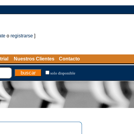
ate
o
registrarse
]
rial
Nuestros Clientes
Contacto
solo disponible