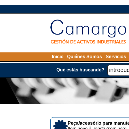
Inicio
Quiénes Somos
Servicios
Qué estás buscando?
Peça/acessório para manute
Item novo à venda (sem uso)