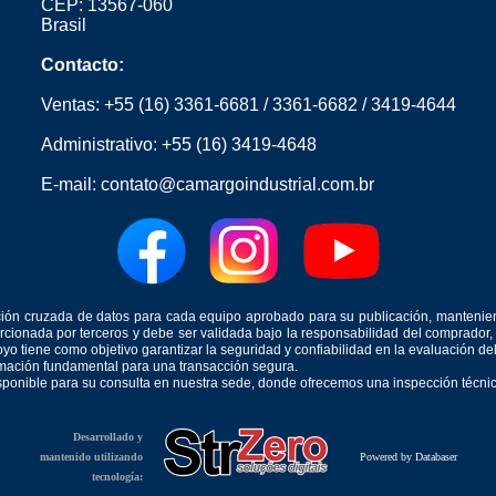
CEP: 13567-060
Brasil
Contacto:
Ventas:
+55 (16) 3361-6681
/
3361-6682
/
3419-4644
Administrativo:
+55 (16) 3419-4648
E-mail:
contato@camargoindustrial.com.br
icación cruzada de datos para cada equipo aprobado para su publicación, mantenie
orcionada por terceros y debe ser validada bajo la responsabilidad del comprad
yo tiene como objetivo garantizar la seguridad y confiabilidad en la evaluación d
ormación fundamental para una transacción segura.
isponible para su consulta en nuestra sede, donde ofrecemos una inspección técnica
Desarrollado y
mantenido utilizando
Powered by Databaser
tecnología: