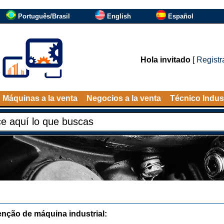
Português/Brasil
English
Español
Hola invitado
[
Registr
Máquinas a la venta
Negocios a la venta
Técnico Indust
nção de máquina industrial: