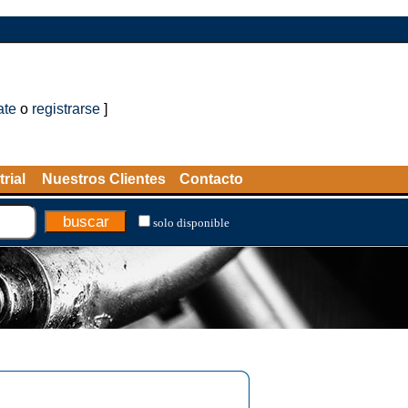
ate
o
registrarse
]
rial
Nuestros Clientes
Contacto
solo disponible