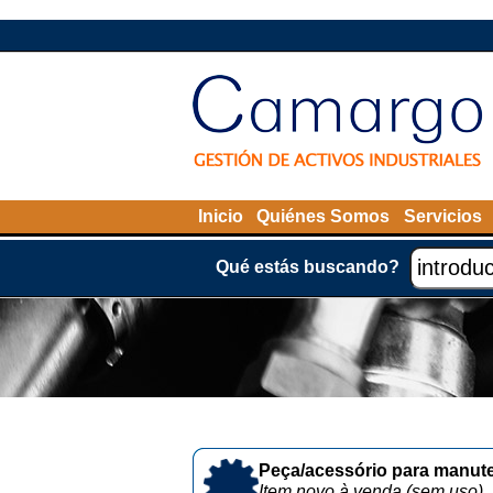
Inicio
Quiénes Somos
Servicios
Qué estás buscando?
Peça/acessório para manute
Item novo à venda (sem uso)