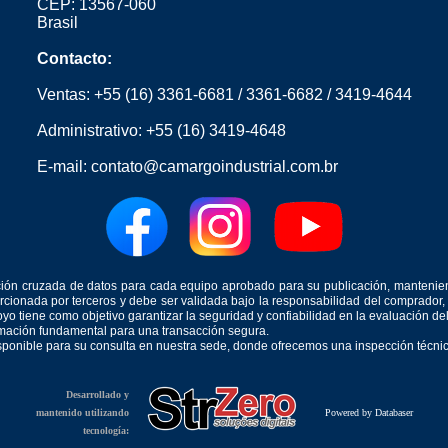
CEP: 13567-060
Brasil
Contacto:
Ventas:
+55 (16) 3361-6681
/
3361-6682
/
3419-4644
Administrativo:
+55 (16) 3419-4648
E-mail:
contato@camargoindustrial.com.br
icación cruzada de datos para cada equipo aprobado para su publicación, mantenie
orcionada por terceros y debe ser validada bajo la responsabilidad del comprad
yo tiene como objetivo garantizar la seguridad y confiabilidad en la evaluación d
ormación fundamental para una transacción segura.
isponible para su consulta en nuestra sede, donde ofrecemos una inspección técnica
Desarrollado y
mantenido utilizando
Powered by Databaser
tecnología: