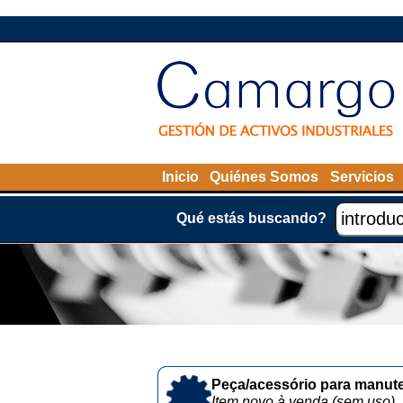
Inicio
Quiénes Somos
Servicios
Qué estás buscando?
Peça/acessório para manute
Item novo à venda (sem uso)