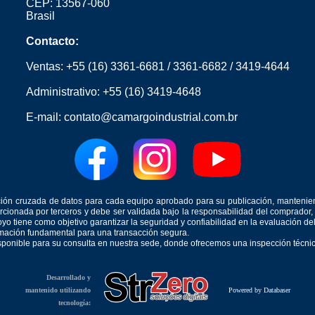
CEP: 13567-060
Brasil
Contacto:
Ventas:
+55 (16) 3361-6681
/
3361-6682
/
3419-4644
Administrativo:
+55 (16) 3419-4648
E-mail:
contato@camargoindustrial.com.br
icación cruzada de datos para cada equipo aprobado para su publicación, mantenie
orcionada por terceros y debe ser validada bajo la responsabilidad del comprad
yo tiene como objetivo garantizar la seguridad y confiabilidad en la evaluación d
ormación fundamental para una transacción segura.
isponible para su consulta en nuestra sede, donde ofrecemos una inspección técnica
Desarrollado y
mantenido utilizando
Powered by Databaser
tecnología: