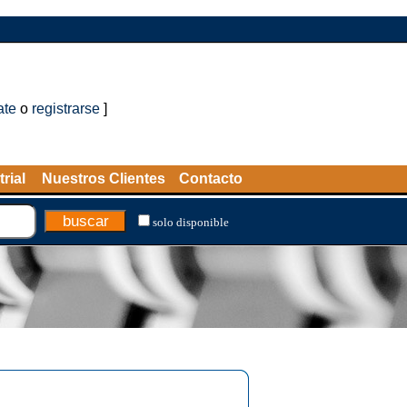
ate
o
registrarse
]
rial
Nuestros Clientes
Contacto
solo disponible