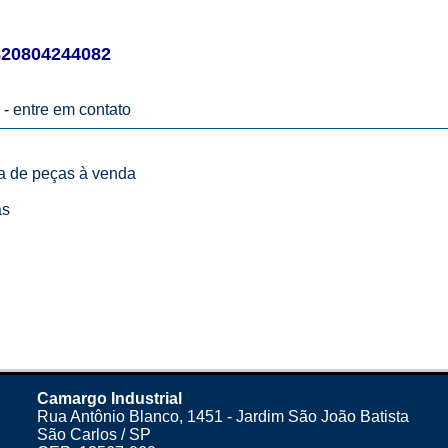
20804244082
 -
entre em contato
ta de peças à venda
as
Camargo Industrial
Rua Antônio Blanco, 1451 - Jardim São João Batista
São Carlos / SP