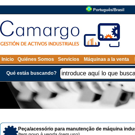
Português/Brasil
Inicio
Quiénes Somos
Servicios
Máquinas a la venta
Qué estás buscando?
Peça/acessório para manutenção de máquina indust
Item novo à venda (sem uso)