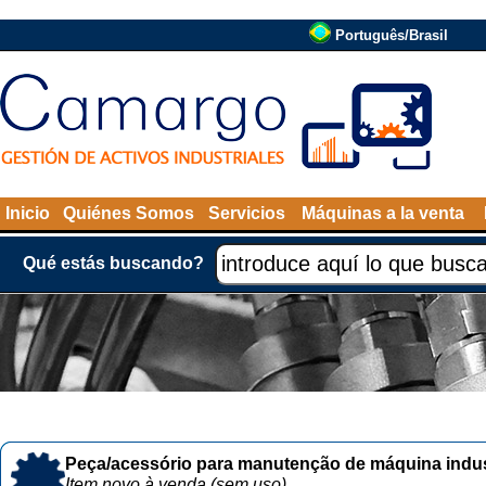
Português/Brasil
Inicio
Quiénes Somos
Servicios
Máquinas a la venta
Qué estás buscando?
Peça/acessório para manutenção de máquina indust
Item novo à venda (sem uso)