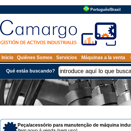
Português/Brasil
Inicio
Quiénes Somos
Servicios
Máquinas a la venta
Qué estás buscando?
Peça/acessório para manutenção de máquina indust
Item novo à venda (sem uso)