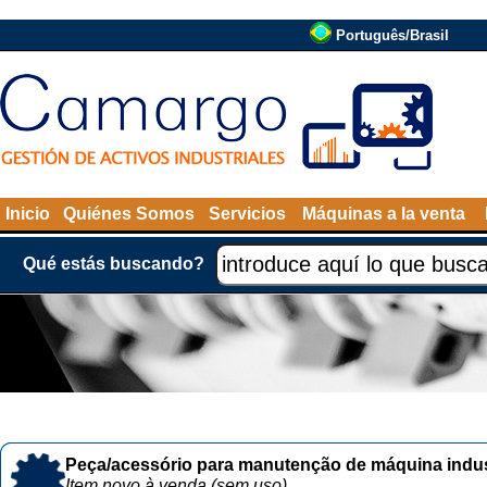
Português/Brasil
Inicio
Quiénes Somos
Servicios
Máquinas a la venta
Qué estás buscando?
Peça/acessório para manutenção de máquina indust
Item novo à venda (sem uso)