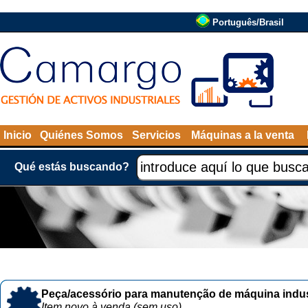
Português/Brasil
Inicio
Quiénes Somos
Servicios
Máquinas a la venta
Qué estás buscando?
Peça/acessório para manutenção de máquina indust
Item novo à venda (sem uso)