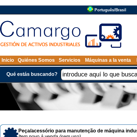
Português/Brasil
Inicio
Quiénes Somos
Servicios
Máquinas a la venta
Qué estás buscando?
Peça/acessório para manutenção de máquina indust
Item novo à venda (sem uso)