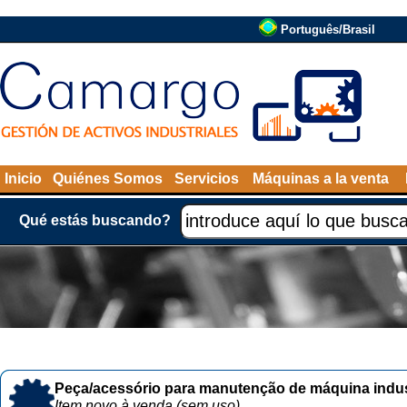
Português/Brasil
Inicio
Quiénes Somos
Servicios
Máquinas a la venta
Qué estás buscando?
Peça/acessório para manutenção de máquina indust
Item novo à venda (sem uso)