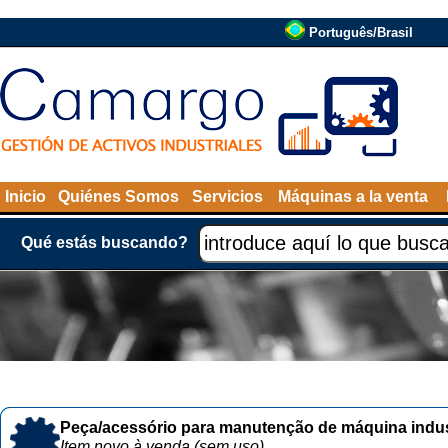
Português/Brasil
Inicio
Quiénes Somos
Servicios
Máquinas a la venta
Qué estás buscando?
Peça/acessório para manutenção de máquina indust
Item novo à venda (sem uso)