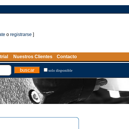
ate
o
registrarse
]
rial
Nuestros Clientes
Contacto
solo disponible