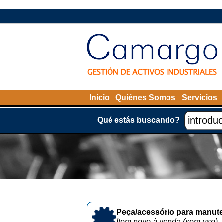
Inicio
Quiénes Somos
Servicios
Qué estás buscando?
Peça/acessório para manute
Item novo à venda (sem uso)