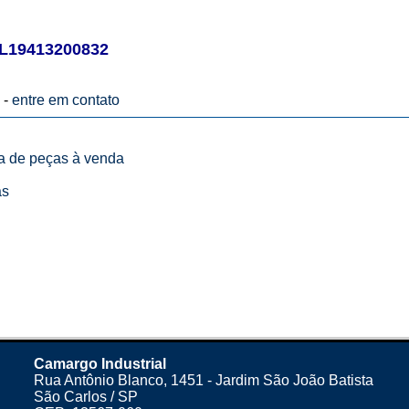
L19413200832
 -
entre em contato
ta de peças à venda
as
Camargo Industrial
Rua Antônio Blanco, 1451 - Jardim São João Batista
São Carlos / SP