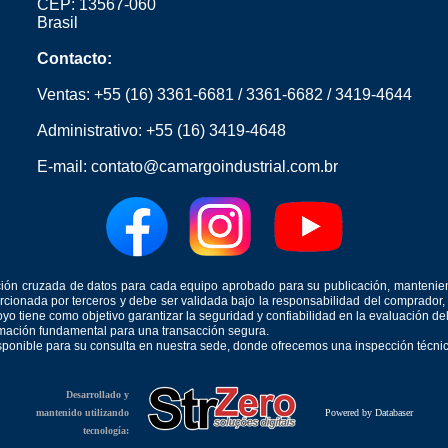
CEP: 13567-060
Brasil
Contacto:
Ventas:
+55 (16) 3361-6681
/
3361-6682
/
3419-4644
Administrativo:
+55 (16) 3419-4648
E-mail:
contato@camargoindustrial.com.br
icación cruzada de datos para cada equipo aprobado para su publicación, mantenie
orcionada por terceros y debe ser validada bajo la responsabilidad del comprad
yo tiene como objetivo garantizar la seguridad y confiabilidad en la evaluación d
ormación fundamental para una transacción segura.
isponible para su consulta en nuestra sede, donde ofrecemos una inspección técnica
Desarrollado y
mantenido utilizando
Powered by Databaser
tecnología: