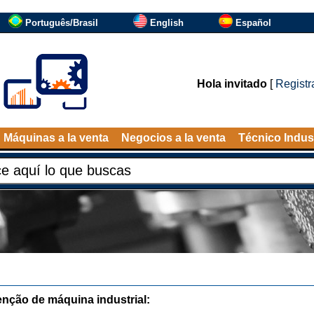
Português/Brasil
English
Español
Hola invitado
[
Registr
Máquinas a la venta
Negocios a la venta
Técnico Indust
nção de máquina industrial: