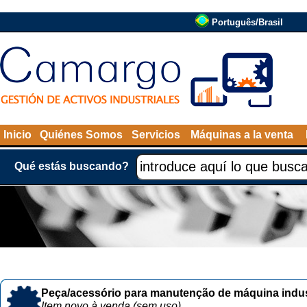
Português/Brasil
Inicio
Quiénes Somos
Servicios
Máquinas a la venta
Qué estás buscando?
Peça/acessório para manutenção de máquina indust
Item novo à venda (sem uso)