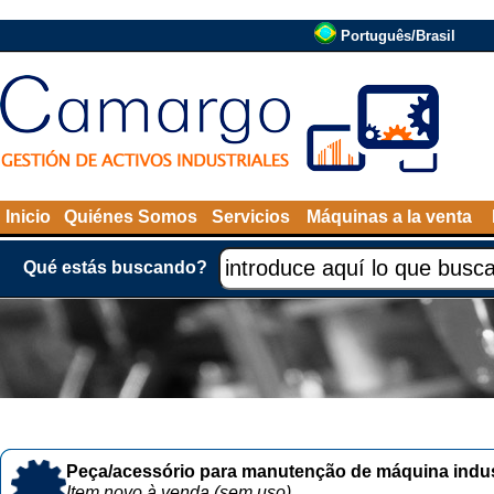
Português/Brasil
Inicio
Quiénes Somos
Servicios
Máquinas a la venta
Qué estás buscando?
Peça/acessório para manutenção de máquina indust
Item novo à venda (sem uso)