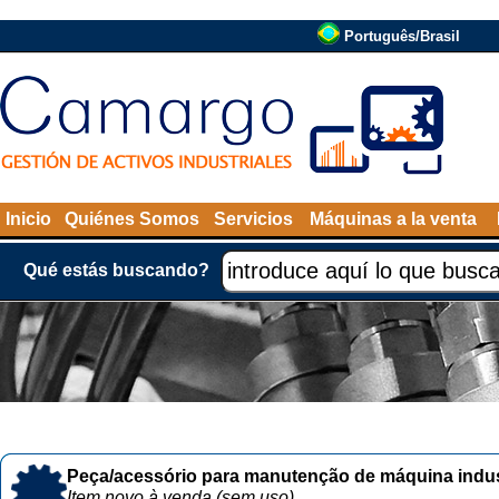
Português/Brasil
Inicio
Quiénes Somos
Servicios
Máquinas a la venta
Qué estás buscando?
Peça/acessório para manutenção de máquina indust
Item novo à venda (sem uso)