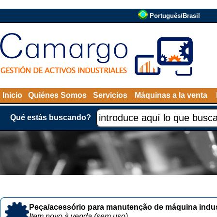
Português/Brasil
Inicio
Quiénes Somos
Servicios
Máquinas a la venta
Qué estás buscando?
Peça/acessório para manutenção de máquina indust
Item novo à venda (sem uso)