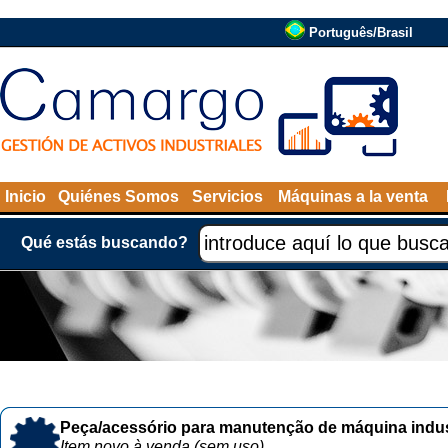
Português/Brasil
Inicio
Quiénes Somos
Servicios
Máquinas a la venta
Qué estás buscando?
Peça/acessório para manutenção de máquina indust
Item novo à venda (sem uso)