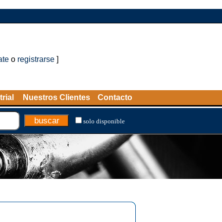
ate
o
registrarse
]
rial
Nuestros Clientes
Contacto
solo disponible