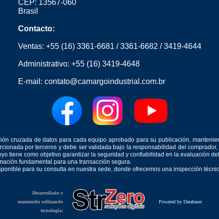
CEP: 13567-060
Brasil
Contacto:
Ventas:
+55 (16) 3361-6681
/
3361-6682
/
3419-4644
Administrativo:
+55 (16) 3419-4648
E-mail:
contato@camargoindustrial.com.br
icación cruzada de datos para cada equipo aprobado para su publicación, mantenie
orcionada por terceros y debe ser validada bajo la responsabilidad del comprad
yo tiene como objetivo garantizar la seguridad y confiabilidad en la evaluación d
ormación fundamental para una transacción segura.
isponible para su consulta en nuestra sede, donde ofrecemos una inspección técnica
Desarrollado y
mantenido utilizando
Powered by Databaser
tecnología: