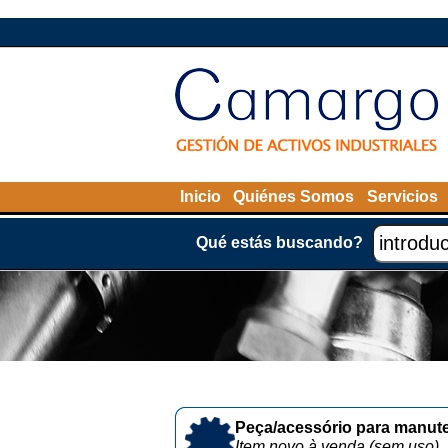
Inicio
Quiénes Somos
Servicios
Qué estás buscando?
Peça/acessório para manute
Item novo à venda (sem uso)