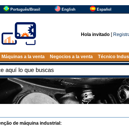
Português/Brasil
English
Español
Hola invitado
[
Registr
Máquinas a la venta
Negocios a la venta
Técnico Indust
nção de máquina industrial: