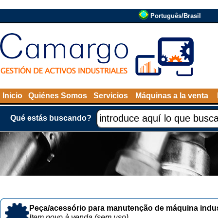
Português/Brasil
Inicio
Quiénes Somos
Servicios
Máquinas a la venta
Qué estás buscando?
Peça/acessório para manutenção de máquina indust
Item novo à venda (sem uso)