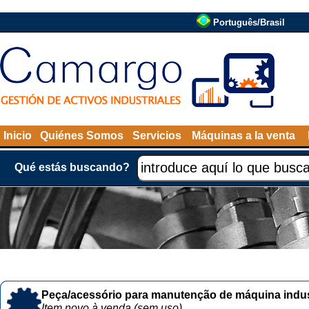
Português/Brasil
Inicio
Quiénes Somos
Servicios
Máquinas a la venta
Qué estás buscando?
Peça/acessório para manutenção de máquina indust
Item novo à venda (sem uso)