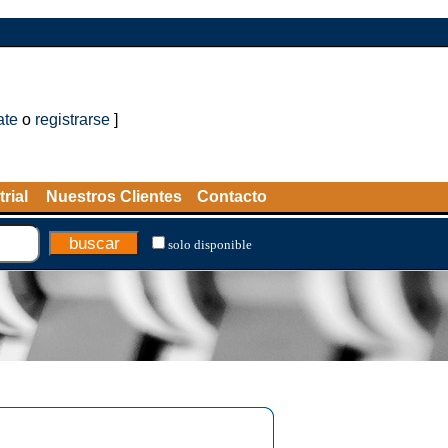
ate
o
registrarse
]
rial
Nuestros Clientes
Contacto
solo disponible