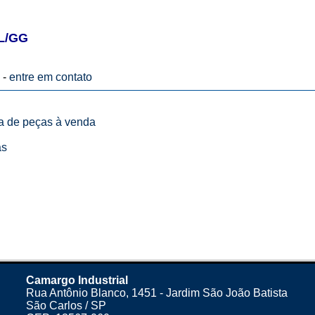
L/GG
 -
entre em contato
ta de peças à venda
as
Camargo Industrial
Rua Antônio Blanco, 1451 - Jardim São João Batista
São Carlos / SP