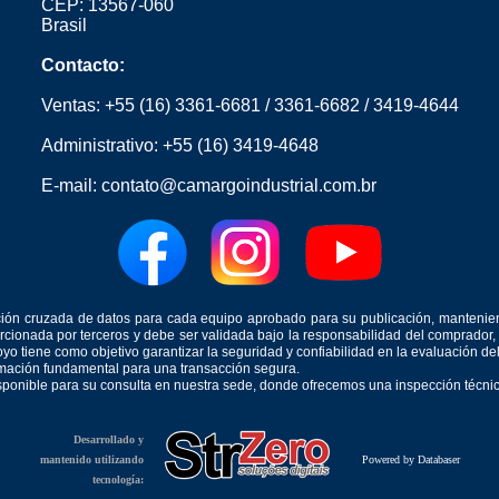
CEP: 13567-060
Brasil
Contacto:
Ventas:
+55 (16) 3361-6681
/
3361-6682
/
3419-4644
Administrativo:
+55 (16) 3419-4648
E-mail:
contato@camargoindustrial.com.br
icación cruzada de datos para cada equipo aprobado para su publicación, mantenie
orcionada por terceros y debe ser validada bajo la responsabilidad del comprad
yo tiene como objetivo garantizar la seguridad y confiabilidad en la evaluación d
ormación fundamental para una transacción segura.
isponible para su consulta en nuestra sede, donde ofrecemos una inspección técnica
Desarrollado y
mantenido utilizando
Powered by Databaser
tecnología: