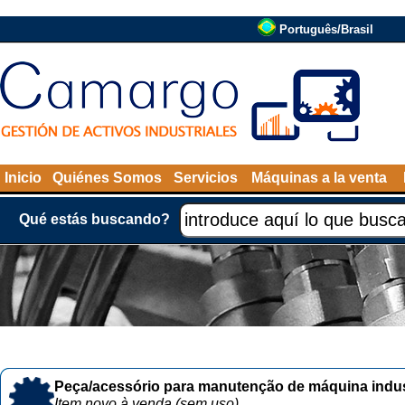
Português/Brasil
Inicio
Quiénes Somos
Servicios
Máquinas a la venta
Qué estás buscando?
Peça/acessório para manutenção de máquina indust
Item novo à venda (sem uso)