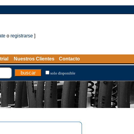
ate
o
registrarse
]
rial
Nuestros Clientes
Contacto
solo disponible