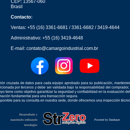
CEP: 13567-060
Brasil
Contacto:
Ventas:
+55 (16) 3361-6681
/
3361-6682
/
3419-4644
Administrativo:
+55 (16) 3419-4648
E-mail:
contato@camargoindustrial.com.br
icación cruzada de datos para cada equipo aprobado para su publicación, mantenie
orcionada por terceros y debe ser validada bajo la responsabilidad del comprad
yo tiene como objetivo garantizar la seguridad y confiabilidad en la evaluación d
ormación fundamental para una transacción segura.
isponible para su consulta en nuestra sede, donde ofrecemos una inspección técnica
Desarrollado y
mantenido utilizando
Powered by Databaser
tecnología: