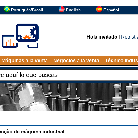
Português/Brasil
English
Español
Hola invitado
[
Registr
Máquinas a la venta
Negocios a la venta
Técnico Indust
nção de máquina industrial: