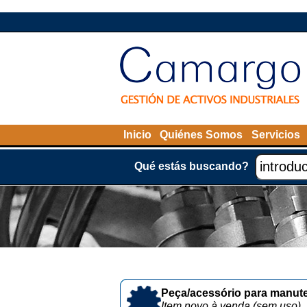
Inicio
Quiénes Somos
Servicios
Qué estás buscando?
Peça/acessório para manute
Item novo à venda (sem uso)