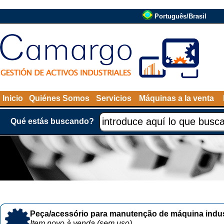
Português/Brasil
Inicio
Quiénes Somos
Servicios
Máquinas a la venta
Qué estás buscando?
Peça/acessório para manutenção de máquina indust
Item novo à venda (sem uso)