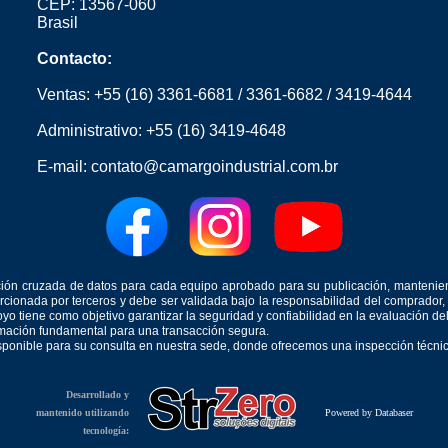
CEP: 13567-060
Brasil
Contacto:
Ventas:
+55 (16) 3361-6681
/
3361-6682
/
3419-4644
Administrativo:
+55 (16) 3419-4648
E-mail:
contato@camargoindustrial.com.br
icación cruzada de datos para cada equipo aprobado para su publicación, mantenie
orcionada por terceros y debe ser validada bajo la responsabilidad del comprad
yo tiene como objetivo garantizar la seguridad y confiabilidad en la evaluación d
ormación fundamental para una transacción segura.
isponible para su consulta en nuestra sede, donde ofrecemos una inspección técnica
Desarrollado y
mantenido utilizando
Powered by Databaser
tecnología: