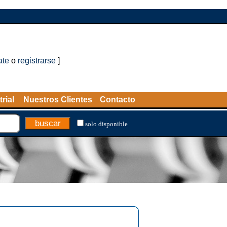
ate
o
registrarse
]
rial
Nuestros Clientes
Contacto
solo disponible