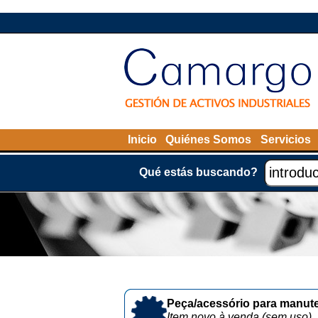
Inicio
Quiénes Somos
Servicios
Qué estás buscando?
Peça/acessório para manute
Item novo à venda (sem uso)