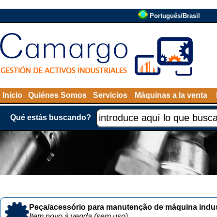
Português/Brasil
Inicio
Quiénes Somos
Servicios
Máquinas a la venta
Qué estás buscando?
Peça/acessório para manutenção de máquina indust
Item novo à venda (sem uso)