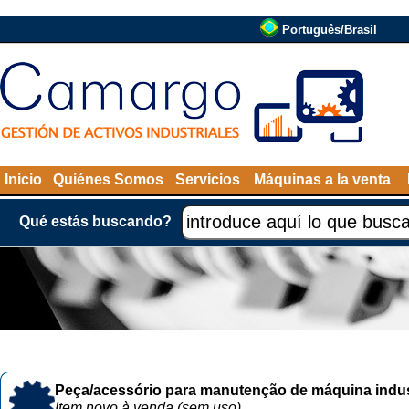
Português/Brasil
Inicio
Quiénes Somos
Servicios
Máquinas a la venta
Qué estás buscando?
Peça/acessório para manutenção de máquina indust
Item novo à venda (sem uso)