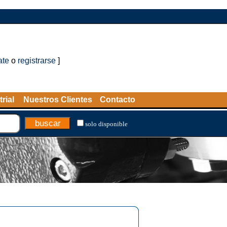
ate
o
registrarse
]
rial
Nuestros Clientes
Contacto
solo disponible