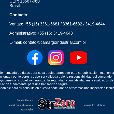
CEP: 13567-060
Brasil
Contacto:
Ventas:
+55 (16) 3361-6681
/
3361-6682
/
3419-4644
Administrativo:
+55 (16) 3419-4648
E-mail:
contato@camargoindustrial.com.br
icación cruzada de datos para cada equipo aprobado para su publicación, mantenie
orcionada por terceros y debe ser validada bajo la responsabilidad del comprad
yo tiene como objetivo garantizar la seguridad y confiabilidad en la evaluación d
ormación fundamental para una transacción segura.
isponible para su consulta en nuestra sede, donde ofrecemos una inspección técnica
Desarrollado y
mantenido utilizando
Powered by Databaser
tecnología: