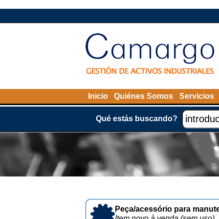
Inicio
Quiénes Somos
Servicios
Qué estás buscando?
Peça/acessório para manute
Item novo à venda (sem uso)