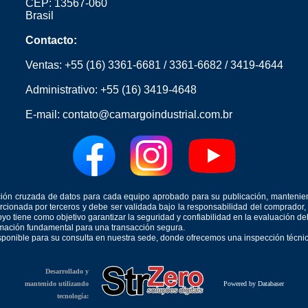
CEP: 13567-060
Brasil
Contacto:
Ventas:
+55 (16) 3361-6681
/
3361-6682
/
3419-4644
Administrativo:
+55 (16) 3419-4648
E-mail:
contato@camargoindustrial.com.br
icación cruzada de datos para cada equipo aprobado para su publicación, mantenie
orcionada por terceros y debe ser validada bajo la responsabilidad del comprad
yo tiene como objetivo garantizar la seguridad y confiabilidad en la evaluación d
ormación fundamental para una transacción segura.
isponible para su consulta en nuestra sede, donde ofrecemos una inspección técnica
Desarrollado y
mantenido utilizando
Powered by Databaser
tecnología: