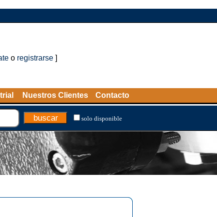
ate
o
registrarse
]
rial
Nuestros Clientes
Contacto
solo disponible