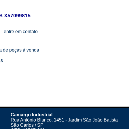
 X57099815
 -
entre em contato
ta de peças à venda
as
Camargo Industrial
Rua Antônio Blanco, 1451 - Jardim São João Batista
São Carlos / SP