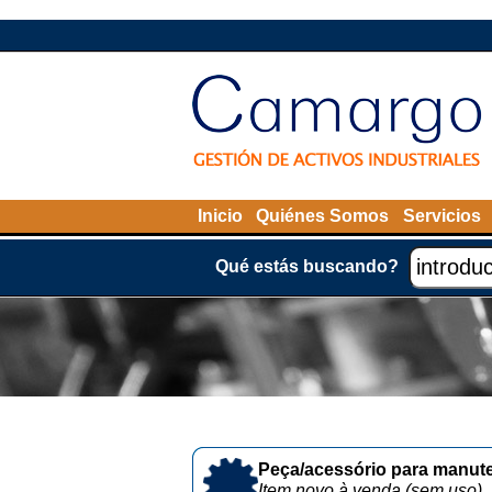
Inicio
Quiénes Somos
Servicios
Qué estás buscando?
Peça/acessório para manute
Item novo à venda (sem uso)