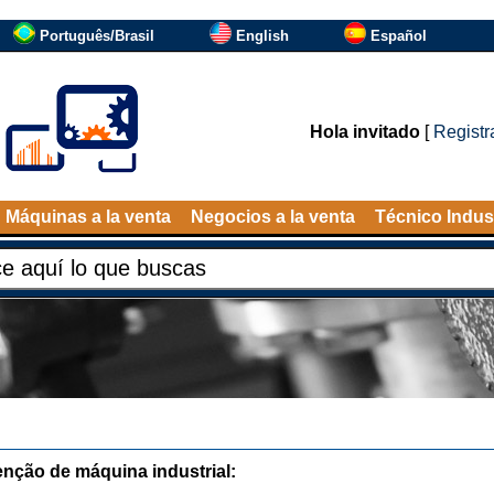
Português/Brasil
English
Español
Hola invitado
[
Registr
Máquinas a la venta
Negocios a la venta
Técnico Indust
nção de máquina industrial: