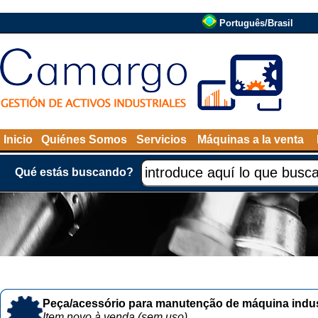
Português/Brasil
Inicio
Quiénes Somos
Servicios
Máquinas a la venta
Qué estás buscando?
Peça/acessório para manutenção de máquina indust
Item novo à venda (sem uso)