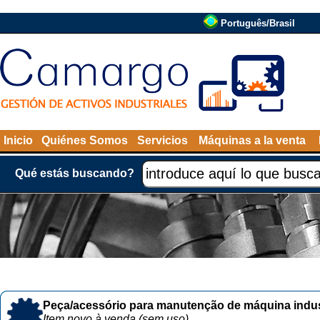
Português/Brasil
Inicio
Quiénes Somos
Servicios
Máquinas a la venta
Qué estás buscando?
Peça/acessório para manutenção de máquina indust
Item novo à venda (sem uso)