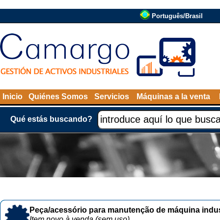
Português/Brasil
Inicio
Quiénes Somos
Servicios
Máquinas a la venta
Qué estás buscando?
Peça/acessório para manutenção de máquina indust
Item novo à venda (sem uso)