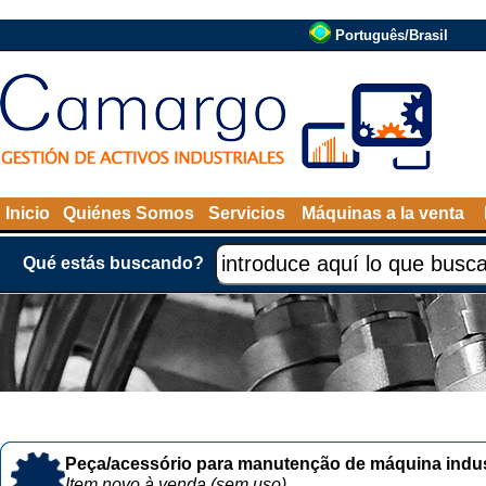
Português/Brasil
Inicio
Quiénes Somos
Servicios
Máquinas a la venta
Qué estás buscando?
Peça/acessório para manutenção de máquina indust
Item novo à venda (sem uso)