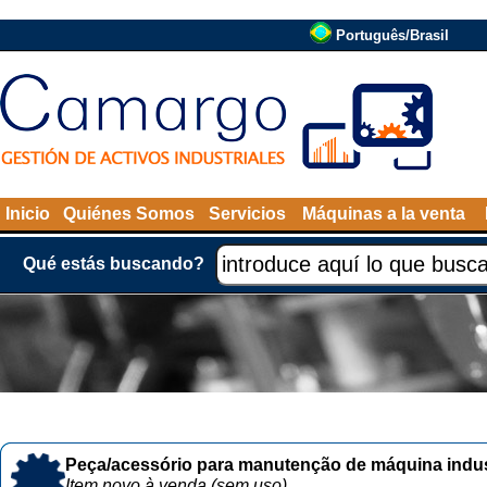
Português/Brasil
Inicio
Quiénes Somos
Servicios
Máquinas a la venta
Qué estás buscando?
Peça/acessório para manutenção de máquina indust
Item novo à venda (sem uso)