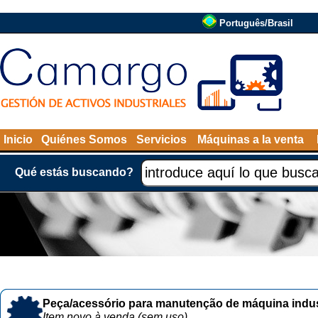
Português/Brasil
Inicio
Quiénes Somos
Servicios
Máquinas a la venta
Qué estás buscando?
Peça/acessório para manutenção de máquina indust
Item novo à venda (sem uso)