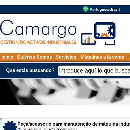
Português/Brasil
Inicio
Quiénes Somos
Servicios
Máquinas a la venta
Qué estás buscando?
Peça/acessório para manutenção de máquina indust
Item novo à venda (sem uso)