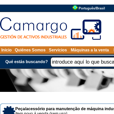
Português/Brasil
Inicio
Quiénes Somos
Servicios
Máquinas a la venta
Qué estás buscando?
Peça/acessório para manutenção de máquina indust
Item novo à venda (sem uso)