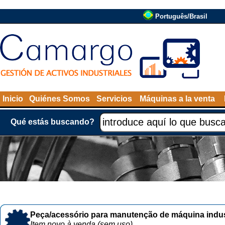
Português/Brasil
Inicio
Quiénes Somos
Servicios
Máquinas a la venta
Qué estás buscando?
Peça/acessório para manutenção de máquina indust
Item novo à venda (sem uso)