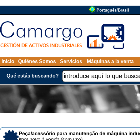
Português/Brasil
Inicio
Quiénes Somos
Servicios
Máquinas a la venta
Qué estás buscando?
Peça/acessório para manutenção de máquina indust
Item novo à venda (sem uso)