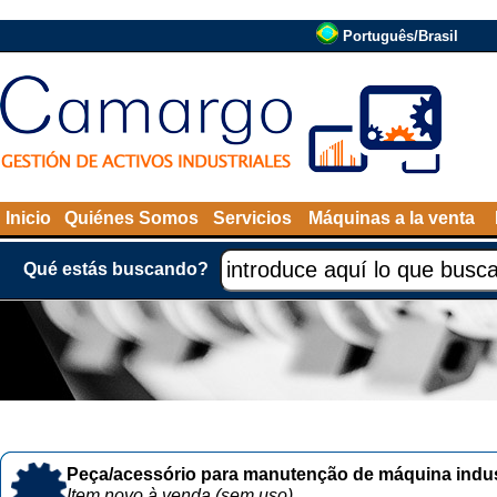
Português/Brasil
Inicio
Quiénes Somos
Servicios
Máquinas a la venta
Qué estás buscando?
Peça/acessório para manutenção de máquina indust
Item novo à venda (sem uso)