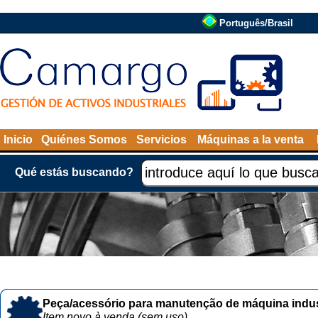
Português/Brasil
Inicio
Quiénes Somos
Servicios
Máquinas a la venta
Qué estás buscando?
Peça/acessório para manutenção de máquina indust
Item novo à venda (sem uso)