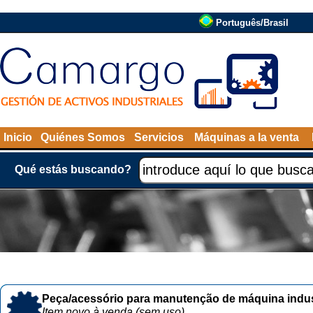
Português/Brasil
Inicio
Quiénes Somos
Servicios
Máquinas a la venta
Qué estás buscando?
Peça/acessório para manutenção de máquina indust
Item novo à venda (sem uso)