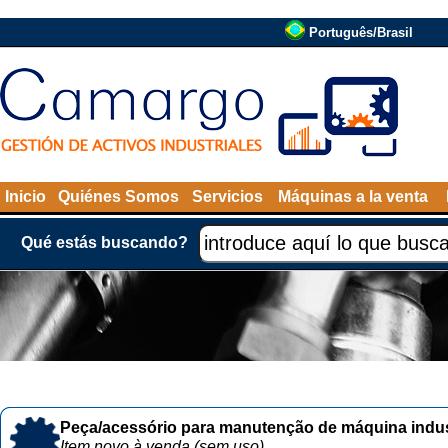
Português/Brasil
Inicio
Quiénes Somos
Servicios
Máquinas a la venta
Qué estás buscando?
Peça/acessório para manutenção de máquina indust
Item novo à venda (sem uso)